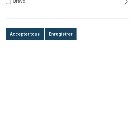
Brevo
Accepter tous
Enregistrer
Amortisseur avant, pression d'huile,
1303, 8.73-7.75
Réf. produit :
020-4227
Expédié immédiatement, délai de livraison : 1-3 jours,
étranger + encombrant délai de livraison plus long
59,80 €*
Détails