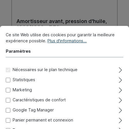
Amortisseur avant, pression d'huile,
1302/1303, -7.73
Ce site Web utilise des cookies pour garantir la meilleure
Réf. produit :
020-4226
expérience possible.
Plus d'informations...
Expédié immédiatement, délai de livraison : 1-3 jours,
Paramètres
étranger + encombrant délai de livraison plus long
69,50 €*
Nécessaires sur le plan technique
Statistiques
Détails
Marketing
Caractéristiques de confort
Google Tag Manager
Panier permanent et connexion