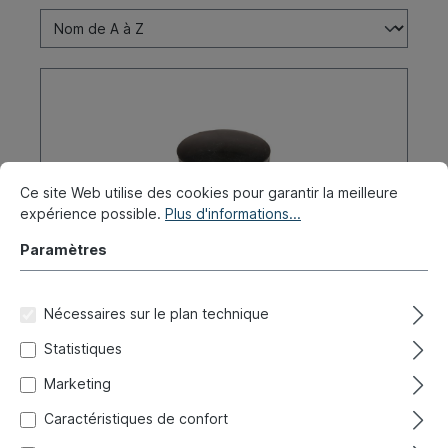
Ce site Web utilise des cookies pour garantir la meilleure
expérience possible.
Plus d'informations...
Paramètres
Nécessaires sur le plan technique
Bouton, commande d'ouverture pop-
Statistiques
out 59-/64-, noir
Marketing
Réf. produit :
020-2263-60
Caractéristiques de confort
Expédié immédiatement, délai de livraison : 1-3 jours,