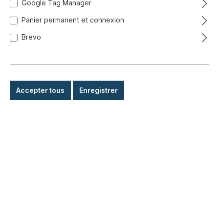
Google Tag Manager
étranger + encombrant délai de livraison plus long
Panier permanent et connexion
14,50 €*
Brevo
Détails
Accepter tous
Enregistrer