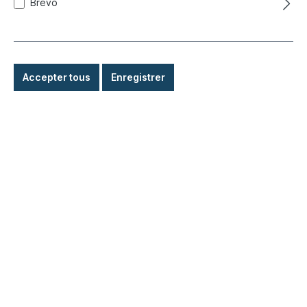
Brevo
Expédié immédiatement, délai de livraison : 1-3 jours,
étranger + encombrant délai de livraison plus long
7,80 €*
Accepter tous
Enregistrer
Détails
Propre production