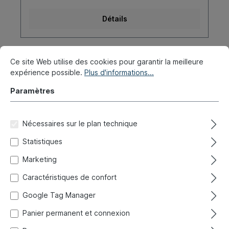
Détails
Ce site Web utilise des cookies pour garantir la meilleure
expérience possible.
Plus d'informations...
Propre production
Paramètres
Nécessaires sur le plan technique
Statistiques
Marketing
Caractéristiques de confort
Bague entretoise, roulement de roue,
Google Tag Manager
AR, intérieur, de trompette
Panier permanent et connexion
Réf. produit :
020-4019-05