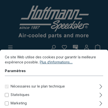
Ce site Web utilise des cookies pour garantir la meilleure
Propre production
Marché aux puces
expérience possible.
Plus d'informations...
Nouvelles
Paramètres
Type 181 (Kübel)
Joints
Nécessaires sur le plan technique
Joints, pièces de montage de carrosserie
Statistiques
Joints de poignée de porte,
Marketing
Bus/Kübel, 8.68-