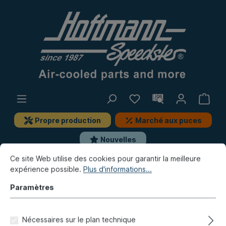
Propre production
Marché aux puces
Nouvelles
Ce site Web utilise des cookies pour garantir la meilleure
expérience possible.
Plus d'informations...
Nouvelles / Marché aux puces / Propre production
Propre production
Paramètres
Joint, phare / boîtier de phare,
Nécessaires sur le plan technique
8.67-