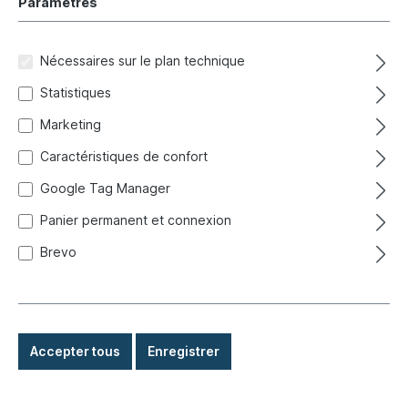
Paramètres
Bande de serrage, ciel de toit, 554mm
Nécessaires sur le plan technique
Réf. produit :
050-1498-10
Statistiques
Expédié immédiatement, délai de livraison : 1-3 jours,
étranger + encombrant délai de livraison plus long
Marketing
Caractéristiques de confort
3,60 €*
Google Tag Manager
Détails
Panier permanent et connexion
Brevo
Accepter tous
Enregistrer