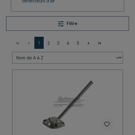
déflecteurs d'air
Filtre
1
2
3
4
5