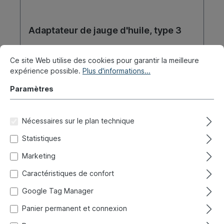
Adaptateur de jauge d'huile, type 3
Réf. produit :
010-1230
Ce site Web utilise des cookies pour garantir la meilleure
expérience possible.
Plus d'informations...
Expédié immédiatement, délai de livraison : 1-3 jours,
étranger + encombrant délai de livraison plus long
Paramètres
14,90 €*
Nécessaires sur le plan technique
Statistiques
Détails
Marketing
Caractéristiques de confort
Google Tag Manager
Panier permanent et connexion