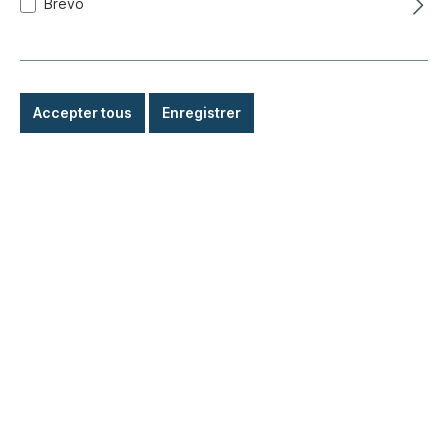
Brevo
Accepter tous
Enregistrer
Adaptateur de thermostat d'huile
Réf. produit :
010-0751
Expédié immédiatement, délai de livraison : 1-3 jours,
étranger + encombrant délai de livraison plus long
98,80 €*
Détails