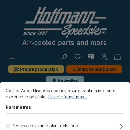
Propre production
Marché aux puces
Nouvelles
Ce site Web utilise des cookies pour garantir la meilleure
expérience possible.
Plus d'informations...
Golf & Co.
Golf 3
Moteur
Pompe à essence, pièces de montage
Paramètres
Collier de tuyau "spécial",
Nécessaires sur le plan technique
anodisé rouge, 16-18 mm