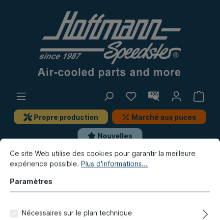
Propre production
Marché aux puces
Nouvelles
Ce site Web utilise des cookies pour garantir la meilleure
expérience possible.
Plus d'informations...
Golf & Co.
Golf 3
Moteur
Pompe à essence, pièces de montage
Paramètres
Collier de tuyau "spécial",
Nécessaires sur le plan technique
anodisé bleu, 16-18 mm