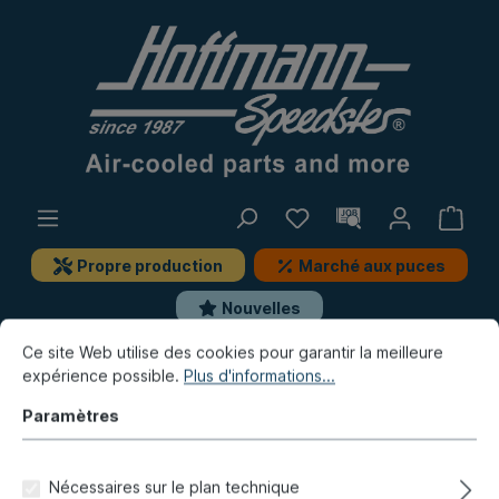
Propre production
Marché aux puces
Nouvelles
Ce site Web utilise des cookies pour garantir la meilleure
Bus
Bus T2
Freinage, Jantes
expérience possible.
Plus d'informations...
Maître-cylindre, pièces de montage
Paramètres
Joint en caoutchouc, raccord
courbé, maître cylindre,
Nécessaires sur le plan technique