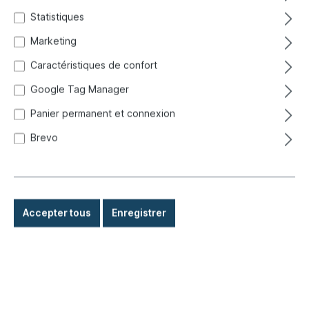
Statistiques
7/18mm
Marketing
Caractéristiques de confort
Google Tag Manager
Panier permanent et connexion
Brevo
Accepter tous
Enregistrer
3,30 €*