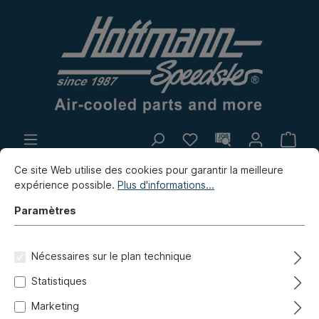
Propre production
Marché aux puces
Ce site Web utilise des cookies pour garantir la meilleure
expérience possible.
Plus d'informations...
Nouvelles
Paramètres
Nouvelles / Marché aux puces / Propre production
Nouvelles
Nécessaires sur le plan technique
Statistiques
Housse de roue de secours,
Marketing
Westfalia, rouge/orange