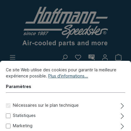
Propre production
Marché aux puces
Ce site Web utilise des cookies pour garantir la meilleure
expérience possible.
Plus d'informations...
Nouvelles
Paramètres
Nouvelles / Marché aux puces / Propre production
Nouvelles
Nécessaires sur le plan technique
Statistiques
Housse de roue de secours,
Marketing
Westfalia, jaune/orange