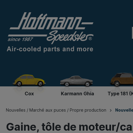
Cox
Karmann Ghia
Type 181 (
Nouvelles / Marché aux puces / Propre production
Nouvell
Gaine, tôle de moteur/c