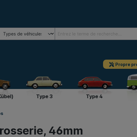
Propre pr
Kübel)
Type 3
Type 4
es
arosserie, 46mm