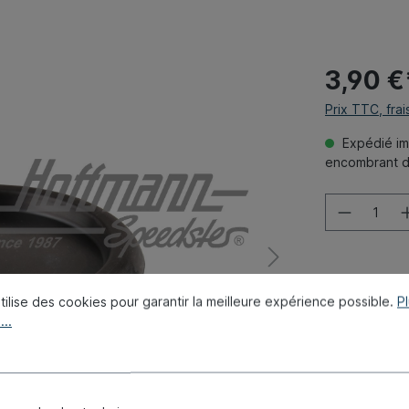
3,90 €
Prix TTC, frai
Expédié imm
encombrant dé
Ajouter à 
tilise des cookies pour garantir la meilleure expérience possible.
P
...
Réf. produit 
Poids:
0.009
Nombre comp