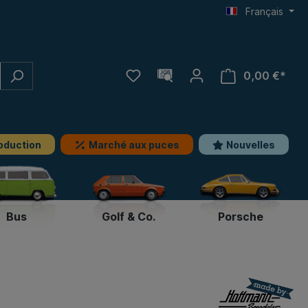
Français
0,00 €*
oduction
Marché aux puces
Nouvelles
Bus
Golf & Co.
Porsche