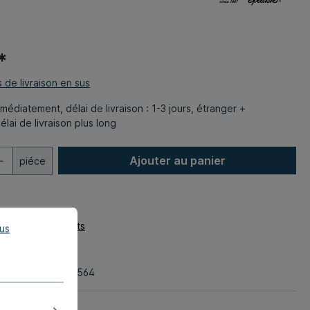
*
s de livraison en sus
édiatement, délai de livraison : 1-3 jours, étranger +
lai de livraison plus long
Ajouter au panier
piéce
la liste de souhaits
lus
:
020-5295-03
 kg
aratif:
021 115 564