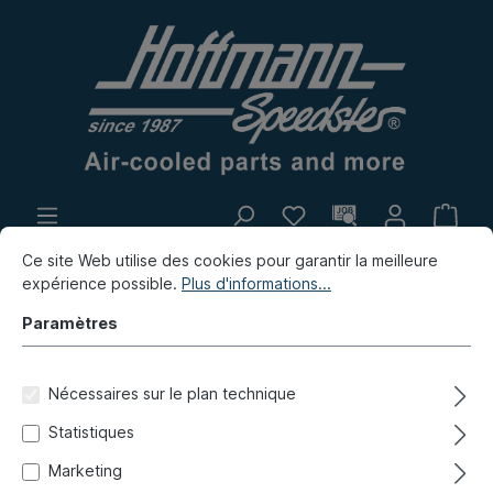
Ce site Web utilise des cookies pour garantir la meilleure
Propre production
Marché aux puces
expérience possible.
Plus d'informations...
Nouvelles
Paramètres
Bus
Bus T2
Suspension
Amortisseur avant, pièces de montage
Nécessaires sur le plan technique
Statistiques
Douille (caoutchouc),
Marketing
amortisseur, 21/30/15mm