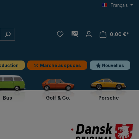
Français
0,00 €*
oduction
Marché aux puces
Nouvelles
Bus
Golf & Co.
Porsche