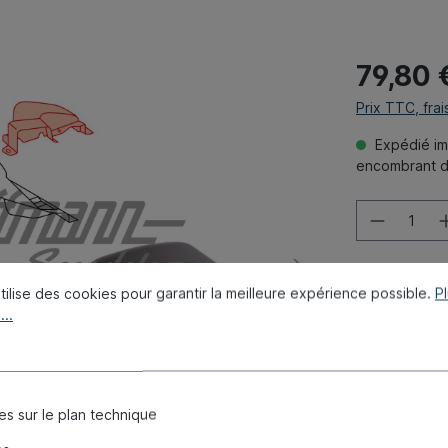
79,80 
Prix TTC, frai
Expédié imm
encombrant dé
tilise des cookies pour garantir la meilleure expérience possible.
P
...
Ajouter à 
Réf. produit 
Poids:
0.15 k
Nombre comp
es sur le plan technique