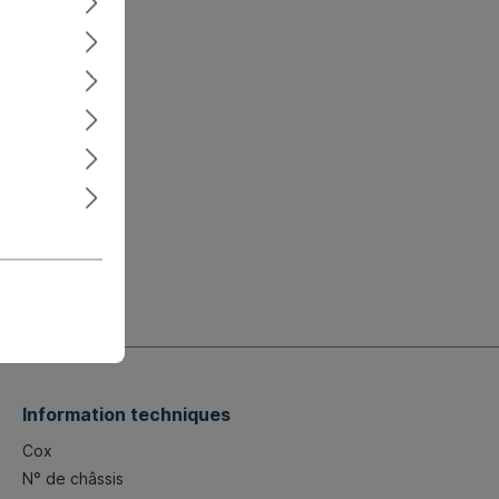
Information techniques
Cox
N° de châssis