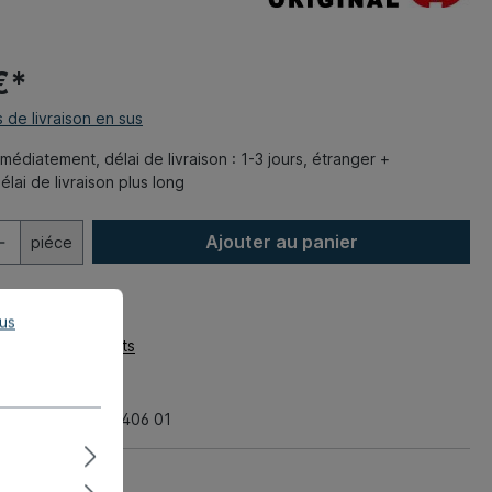
€*
s de livraison en sus
édiatement, délai de livraison : 1-3 jours, étranger +
lai de livraison plus long
Ajouter au panier
piéce
lus
la liste de souhaits
:
530-4008-60
g
aratif:
911 106 406 01