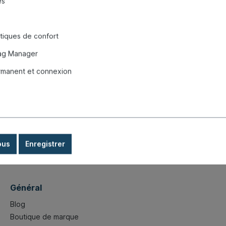
es
stiques de confort
s produits
ag Manager
rmanent et connexion
d'aération 911/914/6, 70-89 "
ous
Enregistrer
Général
Blog
Boutique de marque