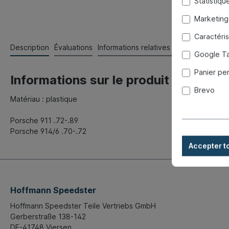
Statistiqu
Marketing
Caractéri
Description
Évaluations
Informations relatives à la sécurité de
Google T
Panier pe
Informations sur le produit "Conduit 
Brevo
Matériau : plastique
Porsche 911 .72-.89
Porsche 914/6 .70-.72
Accepter t
Hoffmann Speedster
Hoffmann Speedster Teile Vertriebs GmbH
Gerberstraße 138-142
DE-41748 Viersen