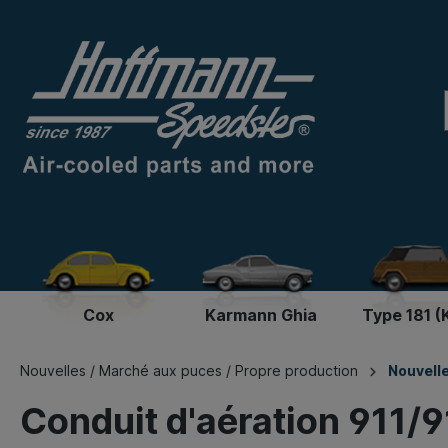
Cox
Karmann Ghia
Type 181 (
Nouvelles / Marché aux puces / Propre production
Nouvell
Conduit d'aération 911/