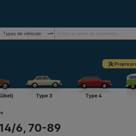
Propre pr
Kübel)
Type 3
Type 4
es
914/6, 70-89