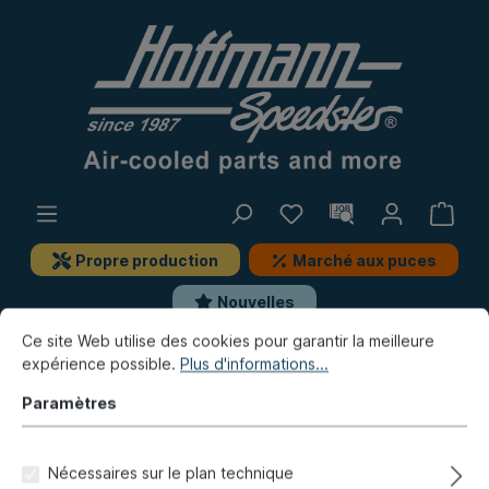
Propre production
Marché aux puces
Nouvelles
Ce site Web utilise des cookies pour garantir la meilleure
expérience possible.
Plus d'informations...
Golf & Co.
Golf 3
Moteur
Pompe à essence, pièces de montage
Paramètres
Collier de tuyau "spécial",
Nécessaires sur le plan technique
anodisé bleu, 18-21 mm