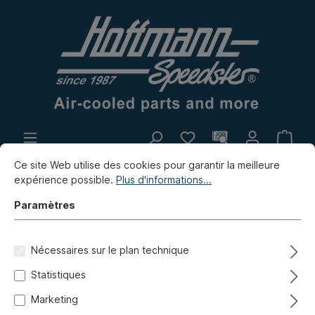
Ce site Web utilise des cookies pour garantir la meilleure
Propre production
Marché aux puces
expérience possible.
Plus d'informations...
Nouvelles
Paramètres
Cox
Système de levier
Nécessaires sur le plan technique
Pièces de pédales, pièces de montage
Statistiques
Barre de pression, maître-
Marketing
cylindre, 1600i, 8.92-