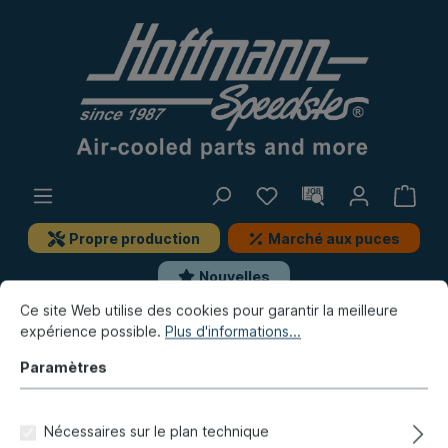
Propre production
Marché aux puces
Nouvelles
Ce site Web utilise des cookies pour garantir la meilleure
expérience possible.
Plus d'informations...
Type 181 (Kübel)
Suspension
Amortisseur arrière, pièces de montage
Paramètres
Amortisseur, arrière, KONI-
Nécessaires sur le plan technique
jaune