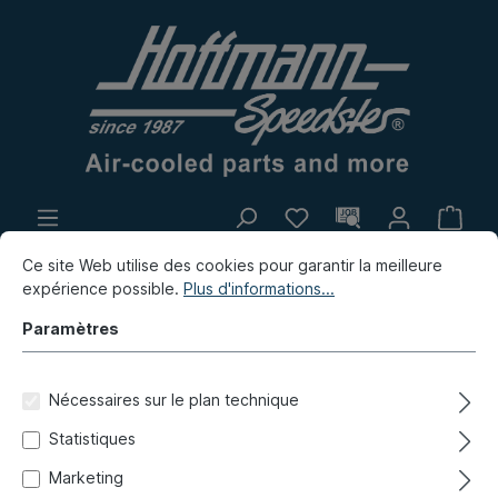
Propre production
Marché aux puces
Ce site Web utilise des cookies pour garantir la meilleure
expérience possible.
Plus d'informations...
Nouvelles
Paramètres
Nouvelles / Marché aux puces / Propre production
Propre production
Nécessaires sur le plan technique
Statistiques
Porte-bagages, arrière,
Marketing
Karmann Ghia, inox